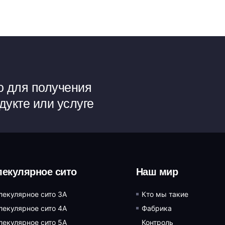
o для получения
укте или услуге
екулярное сито
Наш мир
лекулярное сито 3A
Кто мы такие
лекулярное сито 4A
Фабрика
лекулярное сито 5A
Контроль