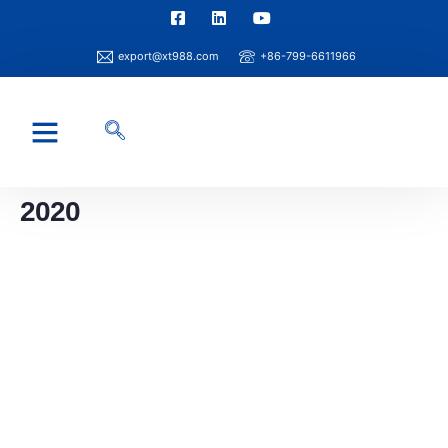
export@xt988.com
+86-799-6611966
2020