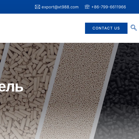
export@xt988.com
+86-799-6611966
CONTACT US
ель