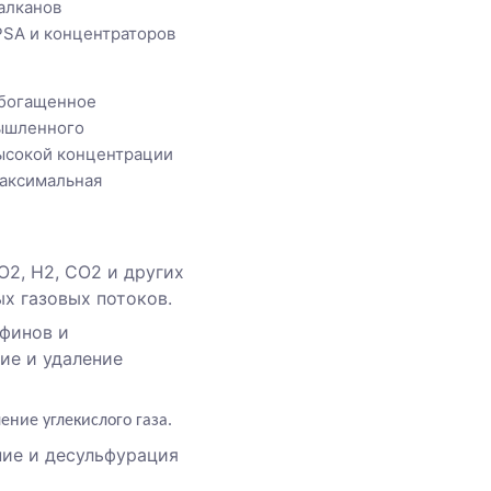
алканов
PSA и концентраторов
обогащенное
мышленного
высокой концентрации
максимальная
O2, H2, CO2 и других
ых газовых потоков.
финов и
ие и удаление
ние углекислого газа.
ие и десульфурация