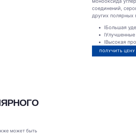
монооксида угле
соединений, серо
других полярных 
lБольшая уд
lУлучшенные
lВысокая пр
ПОЛУЧИТЬ ЦЕНУ
ЛЯРНОГО
акже может быть