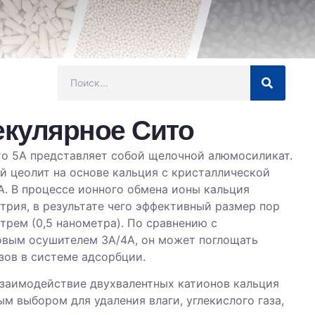
екулярное Сито
о 5А представляет собой щелочной алюмосиликат.
й цеолит на основе кальция с кристаллической
А. В процессе ионного обмена ионы кальция
трия, в результате чего эффективный размер пор
стрем (0,5 нанометра). По сравнению с
овым осушителем 3A/4A, он может поглощать
зов в системе адсорбции.
заимодействие двухвалентных катионов кальция
ым выбором для удаления влаги, углекислого газа,