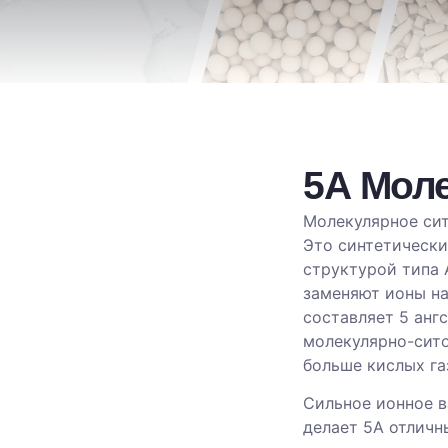
5А Мол
Молекулярное сит
Это синтетически
структурой типа 
заменяют ионы на
составляет 5 анг
молекулярно-сит
больше кислых га
Сильное ионное в
делает 5A отличн