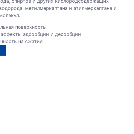
рода, спиртов и других кислородсодержащих
водорода, метилмеркаптана и этилмеркаптана и
молекул.
ельная поверхность
 эффекты адсорбции и десорбции
очность на сжатие