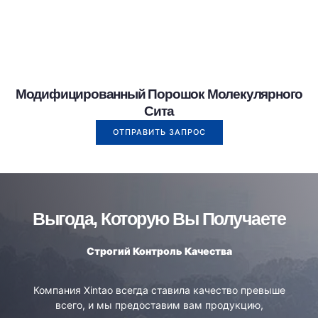
Модифицированный Порошок Молекулярного
Сита
ОТПРАВИТЬ ЗАПРОС
Выгода, Которую Вы Получаете
Строгий
К
онтроль
К
ачества
Компания Xintao всегда ставила качество превыше
всего, и мы предоставим вам продукцию,