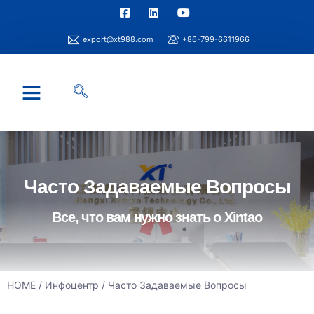
export@xt988.com
+86-799-6611966
Часто Задаваемые Вопросы
Все, что вам нужно знать о Xintao
HOME
/
Инфоцентр
/ Часто Задаваемые Вопросы